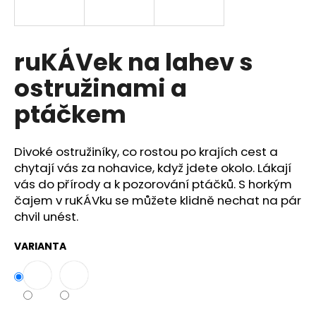
a
j
í
ruKÁVek na lahev s
t
ostružinami a
?
ptáčkem
Divoké ostružiníky, co rostou po krajích cest a
HLEDAT
chytají vás za nohavice, když jdete okolo. Lákají
vás do přírody a k pozorování ptáčků. S horkým
čajem v ruKÁVku se můžete klidně nechat na pár
chvil unést.
D
o
VARIANTA
p
o
r
u