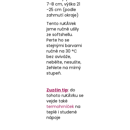
7-8 cm, výška 21
-25 cm (podle
zahrnutí okraje)
Tento ruKÁVek
jsme ručně ušily
ze softshellu.
Perte ho se
stejnými barvami
ručně na 30 °C
bez aviváže,
nebělte, nesušte,
žehlete na mírný
stupeň.
Zuzčin tip
: do
tohoto ruKÁVku se
vejde také
termohrníček
na
teplé i studené
nápoje