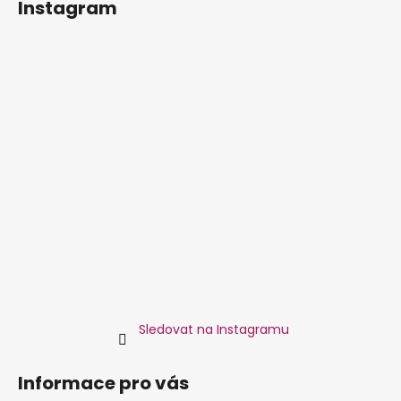
Instagram
p
a
t
í
Sledovat na Instagramu
Informace pro vás