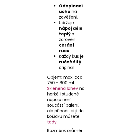
Odepínací
ucho
na
zavěšení.
Udržuje
nápoj déle
teplý
a
zároveň
chrání
ruce
.
Každý kus je
ručně šitý
originál
Objem: max. cca
750 - 800 ml.
Skleněná lahev
na
horké i studené
nápoje není
součástí balení,
ale přihodit si ji do
košíčku můžete
tady
.
Rozměry: průměr