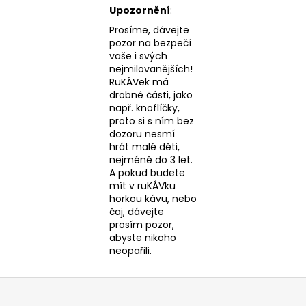
Upozornění
:
Prosíme, dávejte
pozor na bezpečí
vaše i svých
nejmilovanějších!
RuKÁVek má
drobné části, jako
např. knoflíčky,
proto si s ním bez
dozoru nesmí
hrát malé děti,
nejméně do 3 let.
A pokud budete
mít v ruKÁVku
horkou kávu, nebo
čaj, dávejte
prosím pozor,
abyste nikoho
neopařili.
Z
á