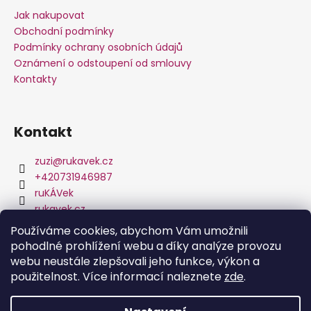
Jak nakupovat
Obchodní podmínky
Podmínky ochrany osobních údajů
Oznámení o odstoupení od smlouvy
Kontakty
Kontakt
zuzi
@
rukavek.cz
+420731946987
ruKÁVek
rukavek.cz
Používáme cookies, abychom Vám umožnili
pohodlné prohlížení webu a díky analýze provozu
Přijímáme online platby
webu neustále zlepšovali jeho funkce, výkon a
použitelnost. Více informací naleznete
zde
.