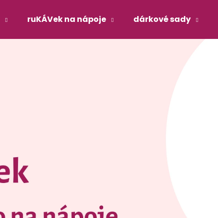
ruKÁVek na nápoje
dárkové sady
Co potřebujete najít?
HLEDAT
Doporučujeme