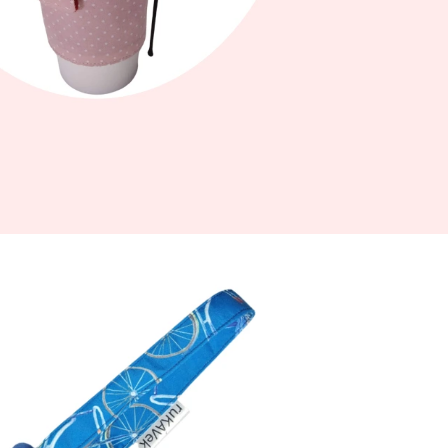
HEV S HVĚZDNOU NOCÍ
 GOGHA