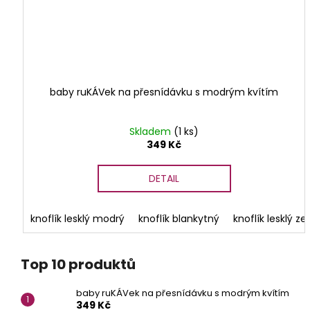
baby ruKÁVek na přesnídávku s modrým kvítím
Skladem
(1 ks)
349 Kč
DETAIL
knoflík lesklý modrý
knoflík blankytný
knoflík lesklý ze
Top 10 produktů
baby ruKÁVek na přesnídávku s modrým kvítím
349 Kč