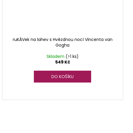
ruKÁVek na lahev s Hvězdnou nocí Vincenta van
Gogha
Skladem
(>1 ks)
549 Kč
DO KOŠÍKU
ystalem
elený lesklý
knoflík melounek