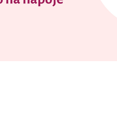
BABY RUKÁVEK NA PŘESNÍDÁVKU MALÁ
RUKÁVEK NA LA
ZOO
VINCENTA VAN
349 Kč
549 Kč