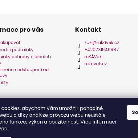
rmace pro vás
Kontakt
nakupovat
zuzi
@
rukavek.cz
odní podmínky
+420731946987
ínky ochrany osobních
ruKÁVek
ů
rukavek.cz
mení o odstoupení od
uvy
akty
 cookies, abychom Vám umožnili pohodlné
S
 webu a díky analýze provozu webu neustále
jeho funkce, výkon a použitelnost. Více informací
zde
.