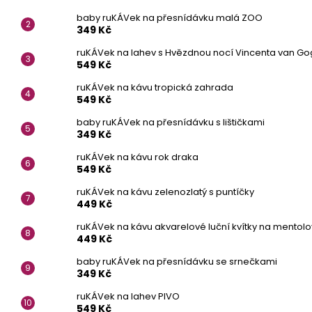
baby ruKÁVek na přesnídávku malá ZOO
349 Kč
ruKÁVek na lahev s Hvězdnou nocí Vincenta van G
549 Kč
ruKÁVek na kávu tropická zahrada
549 Kč
baby ruKÁVek na přesnídávku s lištičkami
349 Kč
ruKÁVek na kávu rok draka
549 Kč
ruKÁVek na kávu zelenozlatý s puntíčky
449 Kč
ruKÁVek na kávu akvarelové luční kvítky na mentol
449 Kč
baby ruKÁVek na přesnídávku se srnečkami
349 Kč
ruKÁVek na lahev PIVO
549 Kč