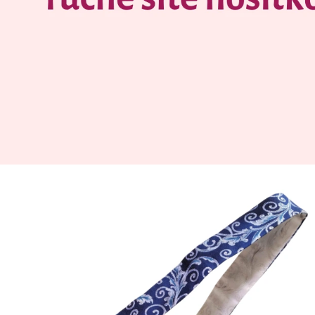
BABY RUKÁVEK NA PŘESNÍDÁVKU S
MODRÝM KVÍTÍM
349 Kč