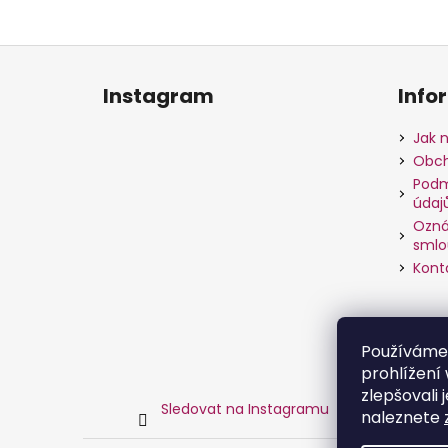
Z
á
Instagram
Info
p
a
Jak 
t
Obch
í
Podm
údaj
Ozná
smlo
Kont
Používáme
prohlížení
zlepšovali 
Sledovat na Instagramu
naleznete