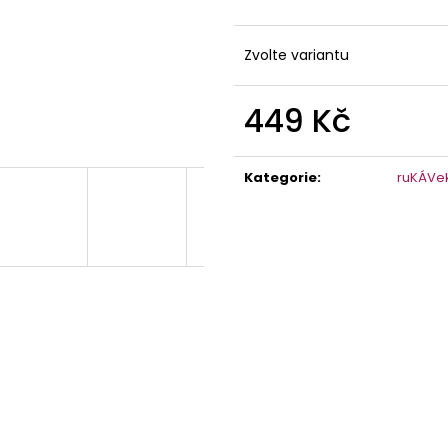
RUKÁVEK NA KÁVU TROPICKÁ ZAHRADA
BABY RUKÁVEK N
MODRÝM KVÍTÍ
549 Kč
349 Kč
Zvolte variantu
449 Kč
Měrná
cena:
Kategorie
:
ruKÁVe