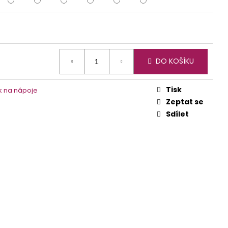
A PŘESNÍDÁVKU S
M
DO KOŠÍKU
Tisk
k na nápoje
Zeptat se
Sdílet