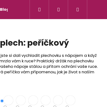
Hledat
Přihlášení
Nákupní
Blog
Jak nakupovat
Kontakty
košík
plech: peříčkový
 jste si dali vychladit plechovku s nápojem a když
 přimrzla vám k ruce? Praktický držák na plechovku
vašeho nápoje stálou a přitom ochrání vaše ruce.
trá peříčka vám připomenou, jak je život s naším
Následující