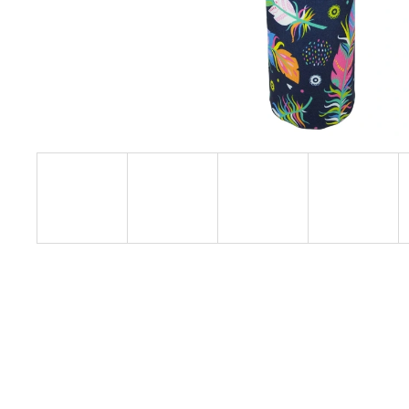
RUKÁVEK NA KÁVU S PLANÝMI RŮŽEMI
549 Kč