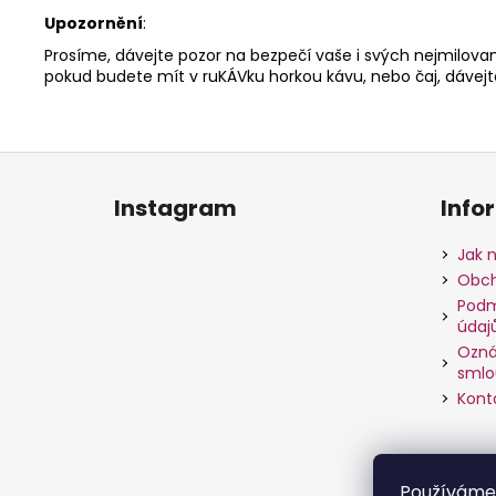
Upozornění
:
Prosíme, dávejte pozor na bezpečí vaše i svých nejmilovaně
pokud budete mít v ruKÁVku horkou kávu, nebo čaj, dávejte
Z
á
Instagram
Info
p
a
Jak 
t
Obch
í
Podm
údaj
Ozná
smlo
Kont
Používáme