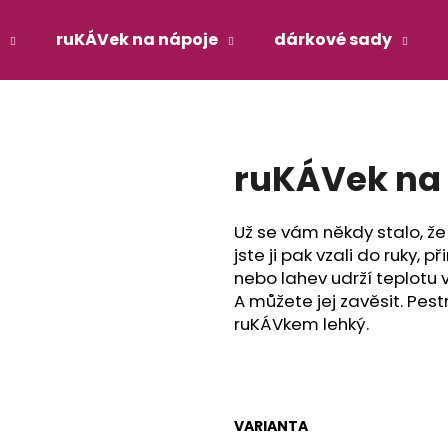
ruKÁVek na nápoje
dárkové sady
Co potřebujete najít?
ruKÁVek na 
HLEDAT
Už se vám někdy stalo, že
jste ji pak vzali do ruky,
Doporučujeme
nebo lahev udrží teplotu 
A můžete jej zavěsit. Pes
ruKÁVkem lehký.
VARIANTA