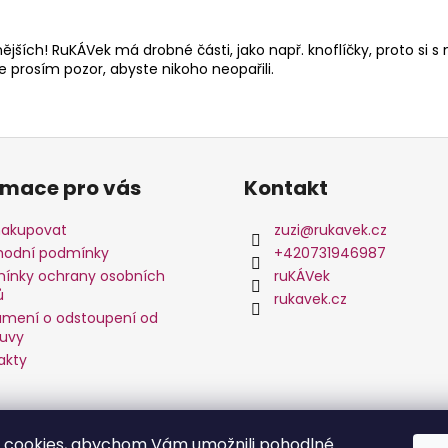
jších! RuKÁVek má drobné části, jako např. knoflíčky, proto si s
 prosím pozor, abyste nikoho neopařili.
rmace pro vás
Kontakt
nakupovat
zuzi
@
rukavek.cz
odní podmínky
+420731946987
ínky ochrany osobních
ruKÁVek
ů
rukavek.cz
mení o odstoupení od
uvy
akty
 cookies, abychom Vám umožnili pohodlné