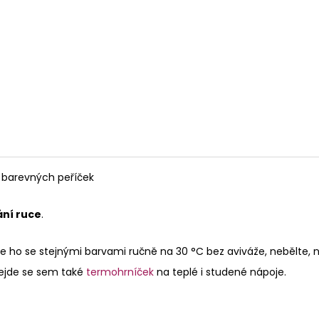
 barevných peříček
ní ruce
.
rte ho se stejnými barvami ručně na 30 °C bez aviváže, nebělte, 
vejde se sem také
termohrníček
na teplé i studené nápoje.