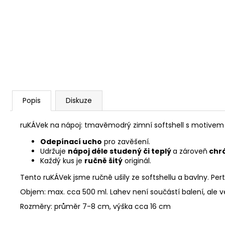
Popis
Diskuze
ruKÁVek na nápoj: tmavěmodrý zimní softshell s motivem
Odepínací ucho
pro zavěšení.
Udržuje
nápoj déle studený či teplý
a zároveň
chrá
Každý kus je
ručně šitý
originál.
Tento ruKÁVek jsme ručně ušily ze softshellu a bavlny. Pe
Objem: max. cca 500 ml. Lahev není součástí balení, ale 
Rozměry: průměr 7-8 cm, výška cca 16 cm